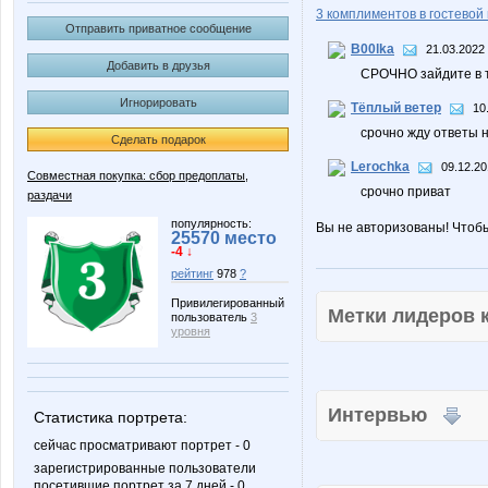
3 комплиментов в гостевой 
Отправить приватное сообщение
B00lka
21.03.2022 
Добавить в друзья
СРОЧНО зайдите в т
Игнорировать
Тёплый ветер
10
срочно жду ответы 
Сделать подарок
Lerochka
09.12.20
Совместная покупка: сбор предоплаты,
срочно приват
раздачи
популярность:
Вы не авторизованы! Чтоб
25570 место
-4 ↓
рейтинг
978
?
Привилегированный
Метки лидеров
пользователь
3
уровня
Интервью
Статистика портрета:
сейчас просматривают портрет - 0
зарегистрированные пользователи
посетившие портрет за 7 дней - 0