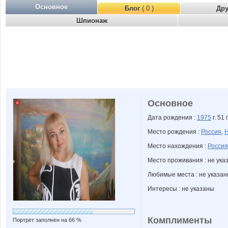
Основное
Блог
( 0 )
Др
Шпионаж
Основное
Дата рождения :
1975
г. 51 
Место рождения :
Россия
,
Н
Место нахождения :
Россия
Место проживания : не ука
Любимые места : не указа
Интересы : не указаны
Комплименты
Портрет заполнен на 66 %