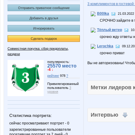
3 комплиментов в гостевой 
Отправить приватное сообщение
B00lka
21.03.2022 
Добавить в друзья
СРОЧНО зайдите в т
Игнорировать
Тёплый ветер
10
срочно жду ответы 
Сделать подарок
Lerochka
09.12.20
Совместная покупка: сбор предоплаты,
срочно приват
раздачи
популярность:
Вы не авторизованы! Чтоб
25570 место
-4 ↓
рейтинг
978
?
Привилегированный
Метки лидеров
пользователь
3
уровня
Интервью
Статистика портрета:
сейчас просматривают портрет - 0
зарегистрированные пользователи
посетившие портрет за 7 дней - 0