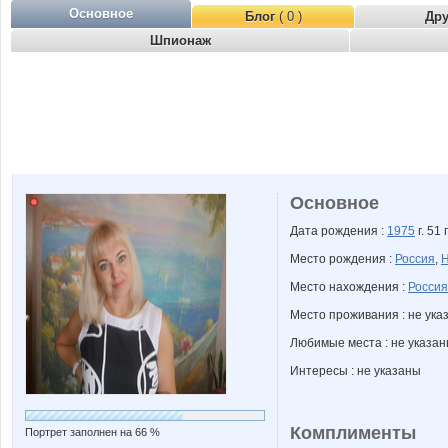
Основное
Блог
( 0 )
Др
Шпионаж
Основное
Дата рождения :
1975
г. 51 
Место рождения :
Россия
,
Н
Место нахождения :
Россия
Место проживания : не ука
Любимые места : не указа
Интересы : не указаны
Комплименты
Портрет заполнен на 66 %